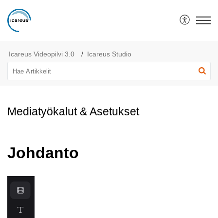
Icareus Helpdesk
Icareus Videopilvi 3.0
Icareus Studio
Mediatyökalut & Asetukset
Johdanto