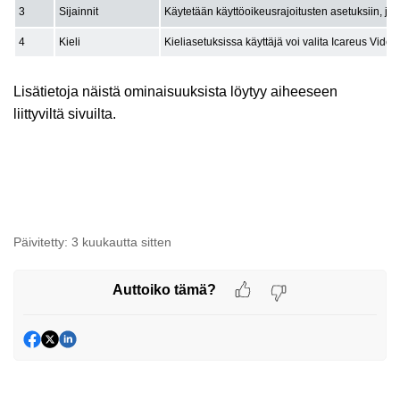
3
Sijainnit
Käytetään käyttöoikeusrajoitusten asetuksiin, joi
4
Kieli
Kieliasetuksissa käyttäjä voi valita Icareus Video
Lisätietoja näistä ominaisuuksista löytyy aiheeseen
liittyviltä sivuilta.
Päivitetty:
3 kuukautta sitten
Auttoiko tämä?